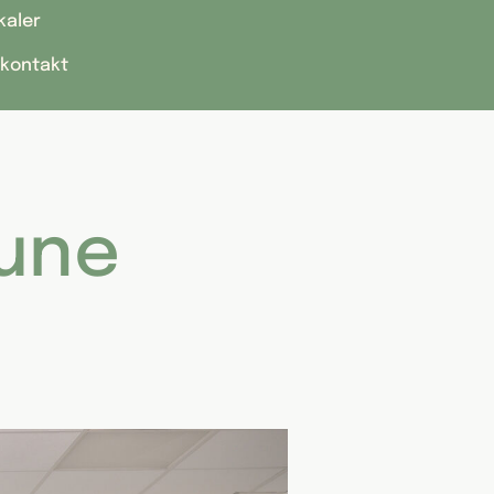
kaler
 kontakt
une