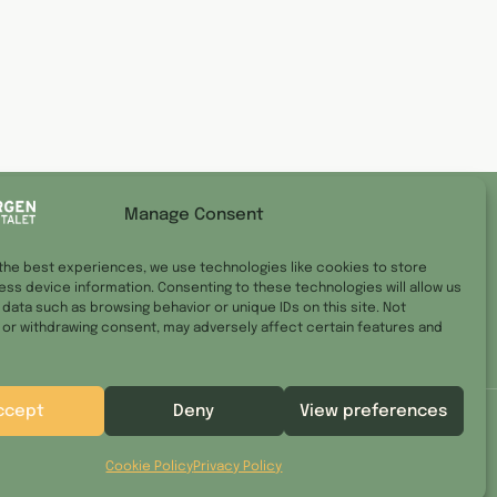
Manage Consent
the best experiences, we use technologies like cookies to store
ss device information. Consenting to these technologies will allow us
data such as browsing behavior or unique IDs on this site. Not
Jarl.nilsen@borgenkvartalet.no
or withdrawing consent, may adversely affect certain features and
ccept
Deny
View preferences
rsonvernerklæring
Terms & Services
Cookie Policy
Privacy Policy