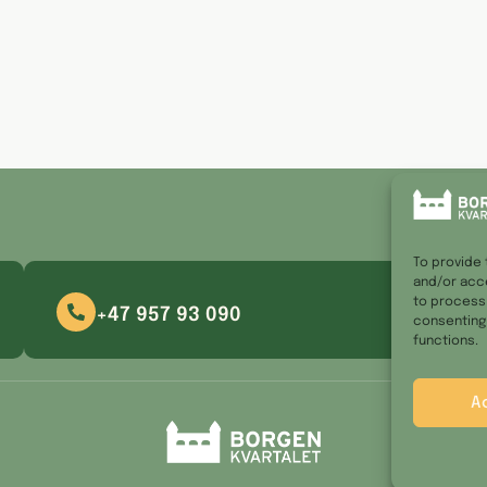
To provide 
and/or acce
to process 
+47 957 93 090
consenting 
functions.
A
Pe