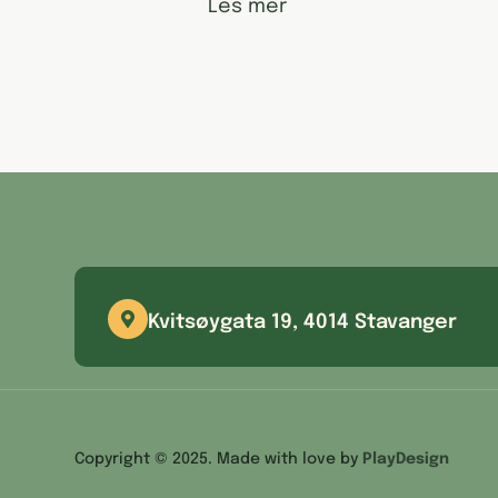
Les mer
Kvitsøygata 19, 4014 Stavanger
Copyright © 2025. Made with love by
PlayDesign